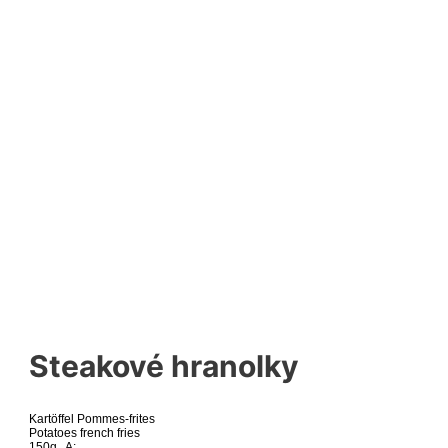
Steakové hranolky
Kartöffel Pommes-frites
Potatoes french fries
150g A: