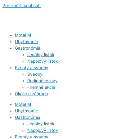
Preskočiť na obsah
Motel M
Ubytovanie
Gastronómia
Jedálny lístok
Nápojový lístok
Eventy a svadby
Svadby
Rodinné oslavy
Firemné akcie
Okolie a záhrada
Motel M
Ubytovanie
Gastronómia
Jedálny lístok
Nápojový lístok
Eventy a svadby