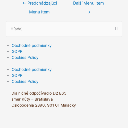
Navigácia
←
Predchádzajúci
Ďalší Menu Item
v
Menu Item
→
článku
S
e
a
Obchodné podmienky
r
GDPR
c
Cookies Policy
h
Obchodné podmienky
f
GDPR
o
Cookies Policy
r
Dialničné odpočívadlo D2 E65
:
smer Kúty – Bratislava
Oslobodenia 2890, 901 01 Malacky