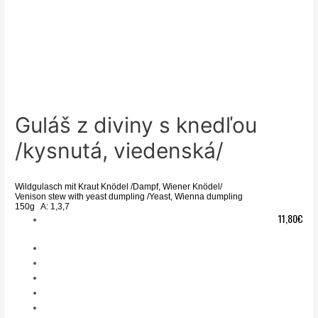
Guláš z diviny s knedľou
/kysnutá, viedenská/
Wildgulasch mit Kraut Knödel /Dampf, Wiener Knödel/
Venison stew with yeast dumpling /Yeast, Wienna dumpling
150g A: 1,3,7
11,80€