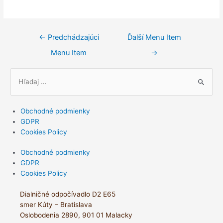
Navigácia
←
Predchádzajúci
Ďalší Menu Item
v
Menu Item
→
článku
S
e
a
Obchodné podmienky
r
GDPR
c
Cookies Policy
h
Obchodné podmienky
f
GDPR
o
Cookies Policy
r
Dialničné odpočívadlo D2 E65
:
smer Kúty – Bratislava
Oslobodenia 2890, 901 01 Malacky